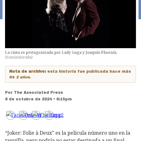
La cinta es protagonizada por Lady Gaga y Joaquín Phoenix.
(
Suministrada
)
Nota de archivo:
esta historia fue publicada hace más
de
2 años
.
Por
The Associated Press
6 de octubre de 2024 • 6:15pm
“Joker: Folie à Deux” es la película número uno en la
taquilla, pero podría no estar destinada a un final