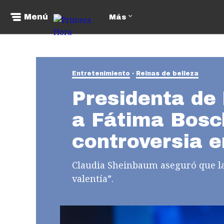
Menú
Más
Entretenimiento
Reinas de belleza
Presidenta de
a Fátima Bosch
controversia e
Claudia Sheinbaum aseguró que la
valentía”.