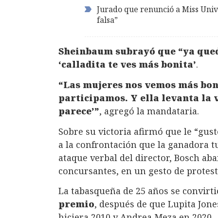
Jurado que renunció a Miss Univ
falsa”
Sheinbaum subrayó que “ya quedó
‘calladita te ves más bonita’
.
“Las mujeres nos vemos más bon
participamos. Y ella levanta la v
parece’”
, agregó la mandataria.
Sobre su victoria afirmó que le “gust
a la confrontación que la ganadora tuv
ataque verbal del director, Bosch a
concursantes, en un gesto de protest
La tabasqueña de 25 años se convirti
premio
, después de que Lupita Jone
hiciera 2010 y Andrea Meza en 2020.