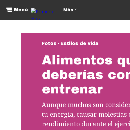
Menú
Más
Fotos
Estilos de vida
Alimentos q
deberías co
entrenar
Aunque muchos son considera
tu energía, causar molestias 
rendimiento durante el ejerci