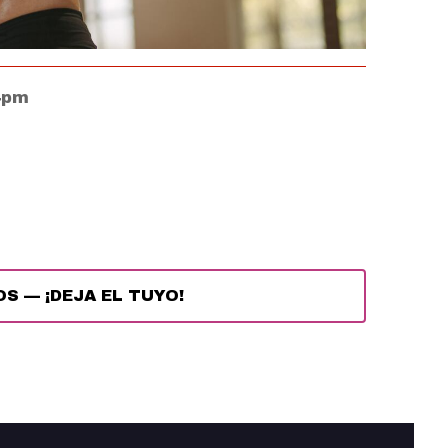
44pm
OS
—
¡DEJA EL TUYO!