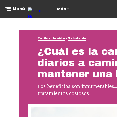
Menú
Más
Estilos de vida
Saludable
¿Cuál es la ca
diarios a cami
mantener una 
Los beneficios son innumerables... 
tratamientos costosos.