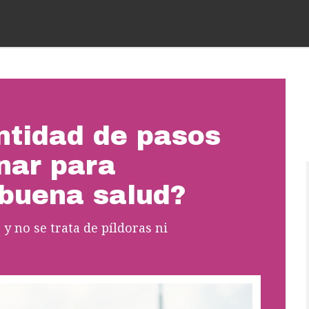
ntidad de pasos
nar para
buena salud?
y no se trata de píldoras ni