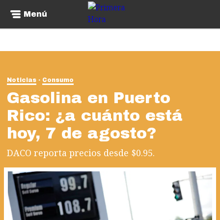
Menú
Noticias
Consumo
Gasolina en Puerto
Rico: ¿a cuánto está
hoy, 7 de agosto?
DACO reporta precios desde $0.95.