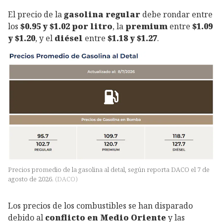
El precio de la
gasolina regular
debe rondar entre
los
$0.95 y $1.02 por litro
, la
premium
entre
$1.09
y $1.20
, y el
diésel
entre
$1.18 y $1.27
.
Precios promedio de la gasolina al detal, según reporta DACO el 7 de
agosto de 2026.
(
DACO
)
Los precios de los combustibles se han disparado
debido al
conflicto en Medio Oriente
y las