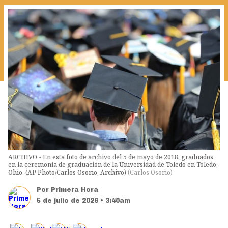
ARCHIVO - En esta foto de archivo del 5 de mayo de 2018, graduados
en la ceremonia de graduación de la Universidad de Toledo en Toledo,
Ohio. (AP Photo/Carlos Osorio, Archivo)
(
Carlos Osorio
)
Por
Primera Hora
5 de julio de 2026 • 3:40am