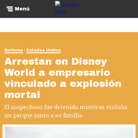
Menú
Noticias
Estados Unidos
Arrestan en Disney
World a empresario
vinculado a explosión
mortal
El sospechoso fue detenido mientras visitaba
un parque junto a su familia.