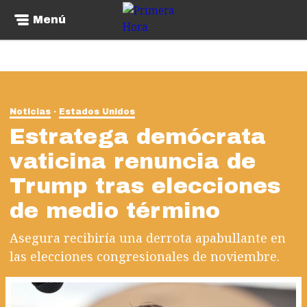
Menú
Noticias
Estados Unidos
Estratega demócrata
vaticina renuncia de
Trump tras elecciones
de medio término
Asegura recibiría una derrota apabullante en
las elecciones congresionales de noviembre.