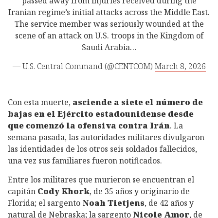
passed away from injuries received during the
Iranian regime’s initial attacks across the Middle East.
The service member was seriously wounded at the
scene of an attack on U.S. troops in the Kingdom of
Saudi Arabia…
— U.S. Central Command (@CENTCOM)
March 8, 2026
Con esta muerte,
asciende a siete el número de
bajas en el Ejército estadounidense desde
que comenzó la ofensiva contra Irán
. La
semana pasada, las autoridades militares divulgaron
las identidades de los otros seis soldados fallecidos,
una vez sus familiares fueron notificados.
Entre los militares que murieron se encuentran el
capitán
Cody Khork
, de 35 años y originario de
Florida; el sargento
Noah Tietjens
, de 42 años y
natural de Nebraska; la sargento
Nicole Amor
, de