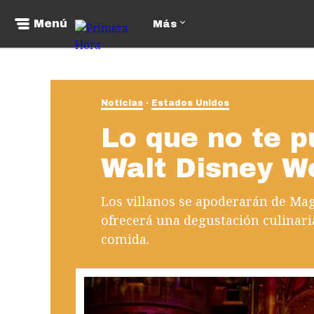
Menú
Más
Noticias
Estados Unidos
Lo que no te p
Walt Disney W
Los villanos se apoderarán de M
ofrecerá una degustación culinar
comida.