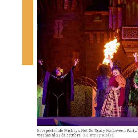
El espectáculo Mickey’s Not-So-Scary Halloween Party
viernes al 31 de octubre.
(
Courtney Kiefer
)