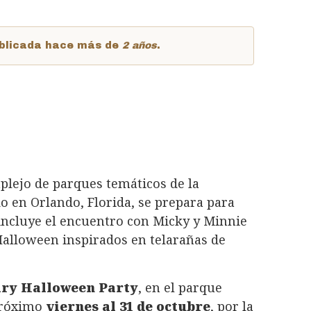
publicada hace más de
2 años
.
mplejo de parques temáticos de la
 en Orlando, Florida, se prepara para
ncluye el encuentro con Micky y Minnie
alloween inspirados en telarañas de
ary Halloween Party
, en el parque
 próximo
viernes al 31 de octubre
, por la