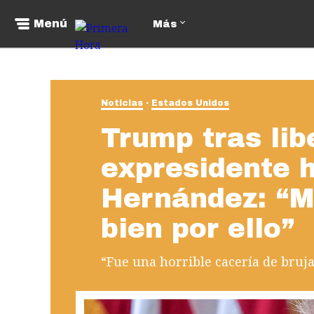
Menú
Más
Noticias
Estados Unidos
Trump tras lib
expresidente 
Hernández: “M
bien por ello”
“Fue una horrible cacería de bruja