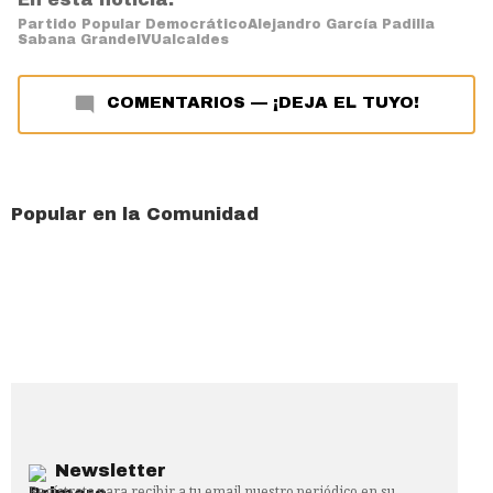
Partido Popular Democrático
Alejandro García Padilla
Sabana Grande
IVU
alcaldes
COMENTARIOS
—
¡DEJA EL TUYO!
Popular en la Comunidad
Newsletter
Regístrate para recibir a tu email nuestro periódico en su