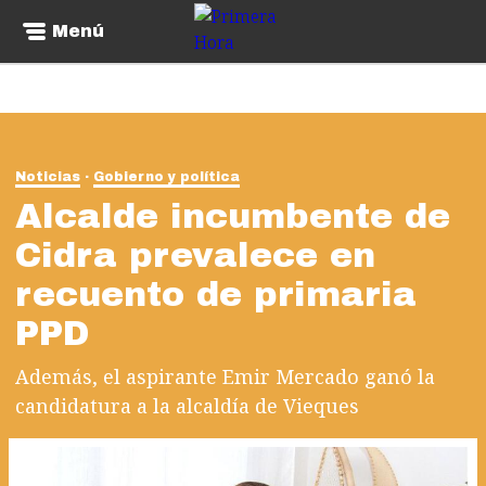
Menú
Noticias
Gobierno y política
Alcalde incumbente de
Cidra prevalece en
recuento de primaria
PPD
Además, el aspirante Emir Mercado ganó la
candidatura a la alcaldía de Vieques