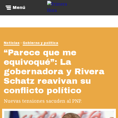
Menú
Noticias
Gobierno y política
“Parece que me
equivoqué”: La
gobernadora y Rivera
Schatz reavivan su
conflicto político
Nuevas tensiones sacuden al PNP.