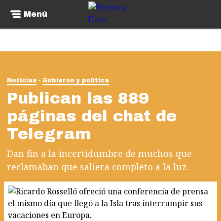
Menú
Noticias
Gobierno y política
Publican las 889
páginas del chat de
Telegram
Dan fin a la incertidumbre de muchos que
reclamaban que saliera completo a la luz.