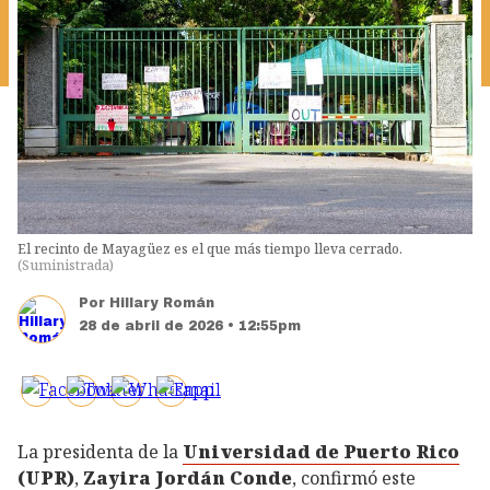
El recinto de Mayagüez es el que más tiempo lleva cerrado.
(
Suministrada
)
Por
Hillary Román
28 de abril de 2026 • 12:55pm
La presidenta de la
Universidad de Puerto Rico
(UPR)
,
Zayira Jordán Conde
, confirmó este