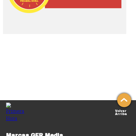
Volver
Arriba
Marcas GFR Media