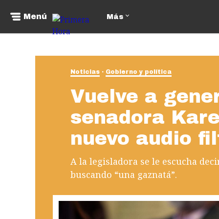
Menú
Más
Noticias
Gobierno y política
Vuelve a gener
senadora Kar
nuevo audio fi
A la legisladora se le escucha dec
buscando “una gaznatá”.