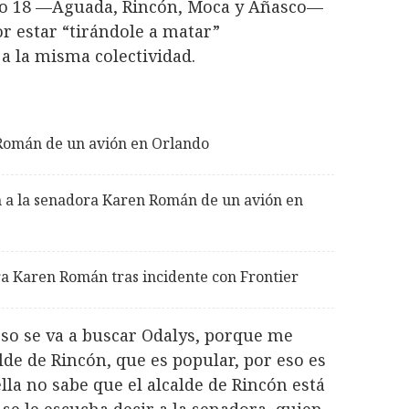
ito 18 —Aguada, Rincón, Moca y Añasco—
r estar “tirándole a matar”
 a la misma colectividad.
 Román de un avión en Orlando
n a la senadora Karen Román de un avión en
ra Karen Román tras incidente con Frontier
eso se va a buscar Odalys, porque me
lde de Rincón, que es popular, por eso es
lla no sabe que el alcalde de Rincón está
 se le escucha decir a la senadora, quien