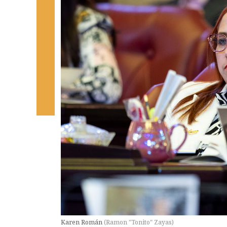
Karen Román
(
Ramon "Tonito" Zayas
)