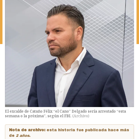
El excalde de Cataño Félix “el Cano” Delgado sería arrestado “esta
semana o la próxima”, según el FBI.
(
Archivo
)
Nota de archivo:
esta historia fue publicada hace más
de
2 años
.