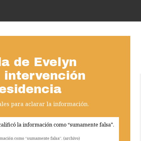
da de Evelyn
 intervención
residencia
les para aclarar la información.
ormación como “sumamente falsa”. (archivo)