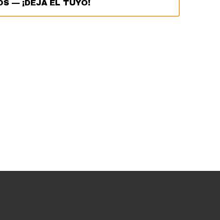
OS
—
¡DEJA EL TUYO!