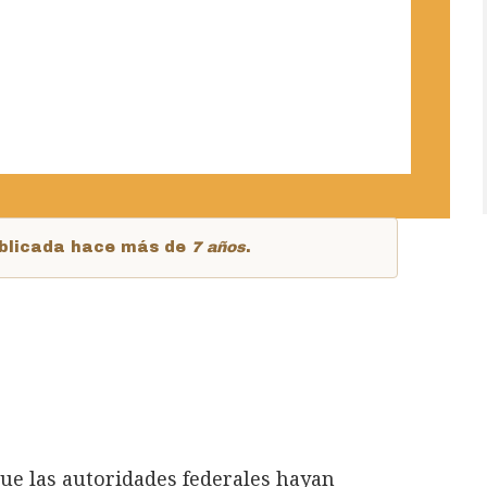
publicada hace más de
7 años
.
ue las autoridades federales hayan