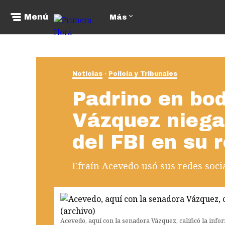
Menú
Más
Noticias
Policía y Tribunales
Padrino en bo
Vázquez niega
del FBI en su 
Efraín Acevedo usó sus redes socia
Acevedo, aquí con la senadora Vázquez, calificó la inf