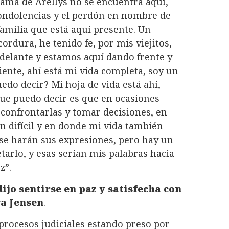
amá de Arellys no se encuentra aquí,
ondolencias y el perdón en nombre de
familia que está aquí presente. Un
rdura, he tenido fe, por mis viejitos,
adelante y estamos aquí dando frente y
ente, ahí está mi vida completa, soy un
edo decir? Mi hoja de vida está ahí,
 que puedo decir es que en ocasiones
confrontarlas y tomar decisiones, en
n difícil y en donde mi vida también
se harán sus expresiones, pero hay un
tarlo, y esas serían mis palabras hacia
z”.
ijo sentirse en paz y satisfecha con
ra Jensen
.
procesos judiciales estando preso por