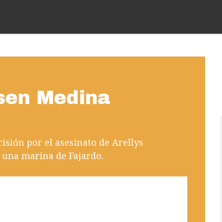
sen Medina
isión por el asesinato de Arellys
 una marina de Fajardo.