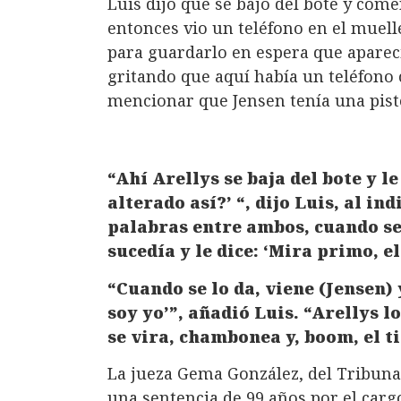
Luis dijo que se bajó del bote y co
entonces vio un teléfono en el muelle,
para guardarlo en espera que apareci
gritando que aquí había un teléfono c
mencionar que Jensen tenía una pisto
“Ahí Arellys se baja del bote y le
alterado así?’ “, dijo Luis, al 
palabras entre ambos, cuando s
sucedía y le dice: ‘Mira primo, e
“Cuando se lo da, viene (Jensen) 
soy yo’”, añadió Luis. “Arellys 
se vira, chambonea y, boom, el t
La jueza Gema González, del Tribunal
una sentencia de 99 años por el carg