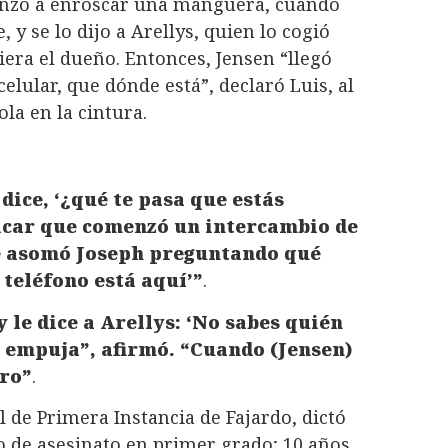
menzó a enroscar una manguera, cuando
 y se lo dijo a Arellys, quien lo cogió
era el dueño. Entonces, Jensen “llegó
elular, que dónde está”, declaró Luis, al
la en la cintura.
 dice, ‘¿qué te pasa que estás
indicar que comenzó un intercambio de
e asomó Joseph preguntando qué
l teléfono está aquí’”
.
y le dice a Arellys: ‘No sabes quién
lo empuja”, afirmó. “Cuando (Jensen)
iro”
.
 de Primera Instancia de Fajardo, dictó
o de asesinato en primer grado; 10 años