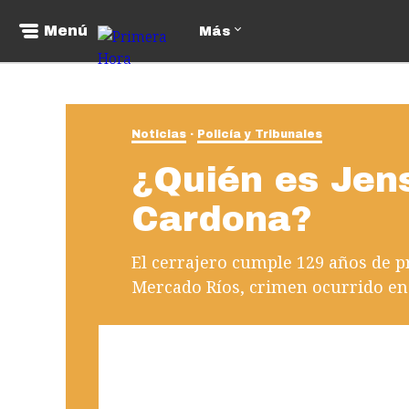
Menú
Más
Noticias
Policía y Tribunales
¿Quién es Jen
Cardona?
El cerrajero cumple 129 años de pr
Mercado Ríos, crimen ocurrido en