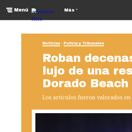
Menú
Más
Noticias
Policía y Tribunales
Roban decenas
lujo de una re
Dorado Beach
Los artículos fueron valorados en