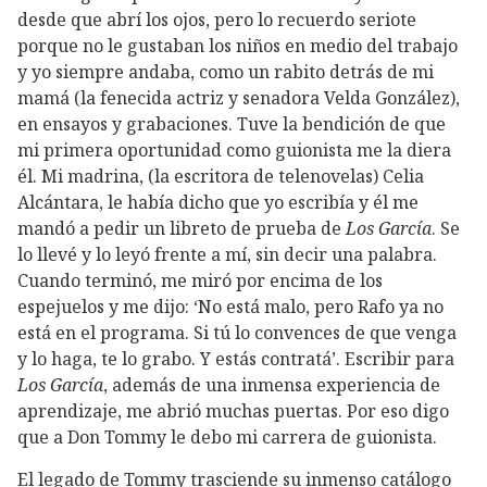
desde que abrí los ojos, pero lo recuerdo seriote
porque no le gustaban los niños en medio del trabajo
y yo siempre andaba, como un rabito detrás de mi
mamá (la fenecida actriz y senadora Velda González),
en ensayos y grabaciones. Tuve la bendición de que
mi primera oportunidad como guionista me la diera
él. Mi madrina, (la escritora de telenovelas) Celia
Alcántara, le había dicho que yo escribía y él me
mandó a pedir un libreto de prueba de
Los García
. Se
lo llevé y lo leyó frente a mí, sin decir una palabra.
Cuando terminó, me miró por encima de los
espejuelos y me dijo: ‘No está malo, pero Rafo ya no
está en el programa. Si tú lo convences de que venga
y lo haga, te lo grabo. Y estás contratá’. Escribir para
Los García
, además de una inmensa experiencia de
aprendizaje, me abrió muchas puertas. Por eso digo
que a Don Tommy le debo mi carrera de guionista.
El legado de Tommy trasciende su inmenso catálogo