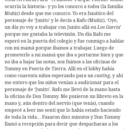
ocurría la historia– y yo los conozco a todos (la familia
Muñiz) desde que me conozco. Yo era fanático del
personaje de ‘Junito’ y le decía a Rafo (Muñiz), ‘Oye,
un día yo voy a trabajar con Junito allá en
Los García
’
porque me gustaba la televisión. Un día Rafo me
esperó en la puerta del colegio y fue conmigo a hablar
con mi mamá porque íbamos a trabajar. Luego de
prometerle a mi mamá que iba a portarme bien y que
no iba a bajar las notas, nos fuimos a las oficinas de
Tommy en Puerta de Tierra. Allí en el lobby había
como cuarenta niños esperando para un
casting
, y ahí
me entero que los niños venían a audicionar para el
personaje de ‘Junito’. Rafo me llevó de la mano hasta
la oficina de Don Tommy. Me pusieron un libreto en la
mano y, aún dentro del nervio (que tenía), cuando
empecé a leer me sentí que lo había estado haciendo
de toda la vida… Pasaron diez minutos y Don Tommy
llamó a recepción para decir que despacharan a los