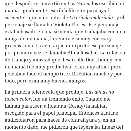
que después se convirtió en
Los García
los escribió mi
mamá. Igualmente, escribía libretos para
¡Qué
sirvienta!
–que vino antes de
La criada malcriada
– y el
personaje se llamaba ‘Violeta Flores’. Ese personaje
estaba basado en una sirvienta que trabajaba con una
amiga de mi mamá; la señora era muy curiosa y
graciosísima. La actriz que interpretó ese personaje
por primera vez se llamaba Alma Rosabal. La relación
de trabajo y amistad que desarrollo Don Tommy con
mi mamá fue muy productiva; eran muy afines pero
peleaban todo el tiempo (ríe). Discutían mucho y por
todo, pero eran muy buenos amigos.
La primera telenovela que produjo,
Las almas no
tienen color
, fue un tremendo éxito. Cuando me
llaman para leer, a Johanna (Rosaly) la habían
escogido para el papel principal. Entonces a mí me
audicionaron para hacer de contrafigura y, en un
momento dado, me pidieron que leyera las líneas del