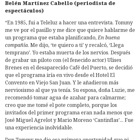
Belén Martínez Cabello (periodista de
espectáculos)
“En 1985, fui a Teleluz a hacer una entrevista. Tommy
me ve por el pasillo y me dice que quiere hablarme de
un programa que estaba planificando,
En buena
compañía
. Me dijo, ‘te quiero a ti’ y recalcó, ‘Llega
temprano’. Yo estaba muerta de los nervios. Después
de grabar un piloto con (el fenecido actor) Ulises
Brenes en el desaparecido Café del Puerto, se decidió
que el programa iría en vivo desde el Hotel El
Convento en Viejo San Juan. Y le añadieron más
nerviosismo al que ya tenía. Su esposa, doña Luzie, me
recomendó tomar agua de azahar para calmarme;
creo que me tomé el pote completo, porque los
invitados del primer programa eran nada menos que
José Miguel Agrelot y Mario Moreno ‘Cantinflas’... Fue
una experiencia inolvidable.
Don Tommy me dio esa primera oportunidad que ni