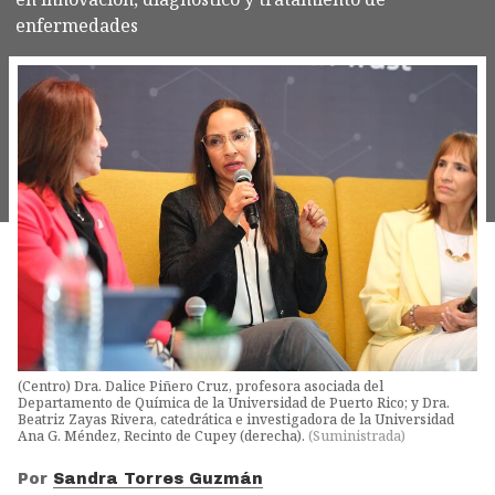
enfermedades
(Centro) Dra. Dalice Piñero Cruz, profesora asociada del
Departamento de Química de la Universidad de Puerto Rico; y Dra.
Beatriz Zayas Rivera, catedrática e investigadora de la Universidad
Ana G. Méndez, Recinto de Cupey (derecha).
(
Suministrada
)
Por
Sandra Torres Guzmán