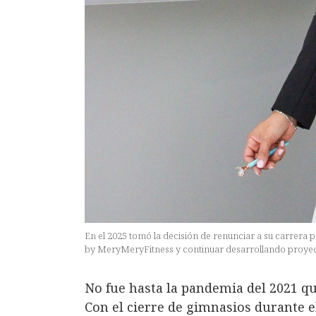
En el 2025 tomó la decisión de renunciar a su carrera
by MeryMeryFitness y continuar desarrollando proyec
No fue hasta la pandemia del 2021 q
Con el cierre de gimnasios durante 