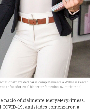
 profesional para dedicarse completamente a Wellness Center
tos enfocados en el bienestar femenino.
(
Suministrada
)
ue nació oficialmente MeryMeryFitness.
el COVID-19, amistades comenzaron a