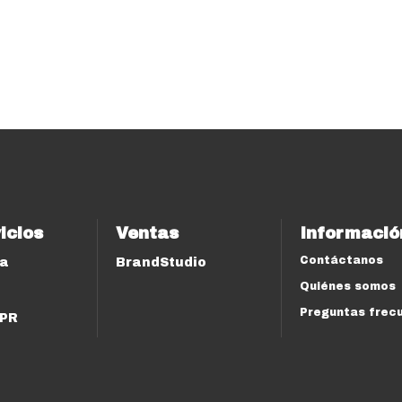
icios
Ventas
Informació
Contáctanos
ía
BrandStudio
Quiénes somos
Preguntas frec
 PR