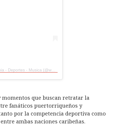
A post shared by Turisteo - Aventura - Gastronomia - Deportes - Musica (@whateverpuertorico)
y momentos que buscan retratar la
ntre fanáticos puertorriqueños y
tanto por la competencia deportiva como
l entre ambas naciones caribeñas.