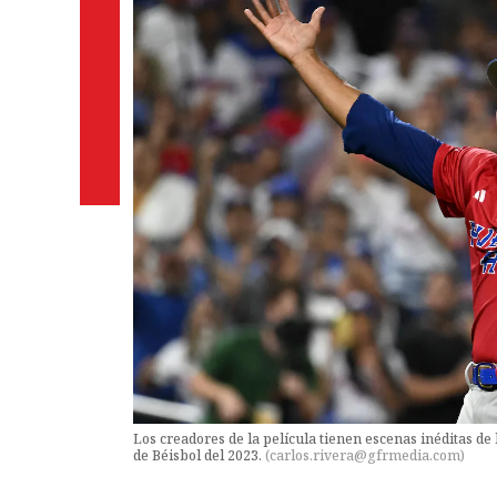
Los creadores de la película tienen escenas inéditas de
de Béisbol del 2023.
(
carlos.rivera@gfrmedia.com
)