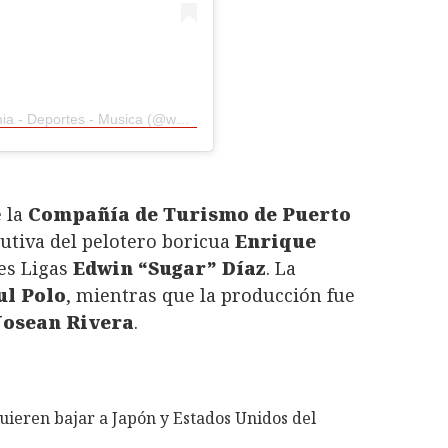
A post shared by Turisteo - Aventura - Gastronomia - Deportes - Musica (@whateverpuertorico)
e la
Compañía de Turismo de Puerto
utiva del pelotero boricua
Enrique
des Ligas
Edwin “Sugar” Díaz
. La
ul Polo
, mientras que la producción fue
Josean Rivera
.
uieren bajar a Japón y Estados Unidos del