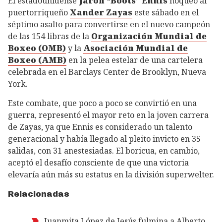
El estadounidense
Jaron “Boots” Ennis
noqueó al
puertorriqueño
Xander Zayas
este sábado en el
séptimo asalto para convertirse en el nuevo campeón
de las 154 libras de la
Organización Mundial de
Boxeo (OMB)
y la
Asociación Mundial de
Boxeo (AMB)
en la pelea estelar de una cartelera
celebrada en el Barclays Center de Brooklyn, Nueva
York.
Este combate, que poco a poco se convirtió en una
guerra, representó el mayor reto en la joven carrera
de Zayas, ya que Ennis es considerado un talento
generacional y había llegado al pleito invicto en 35
salidas, con 31 anestesiadas. El boricua, en cambio,
aceptó el desafío consciente de que una victoria
elevaría aún más su estatus en la división superwelter.
Relacionadas
Juanmita López de Jesús fulmina a Alberto