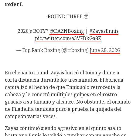
referí
.
ROUND THREE 🤯
2026's ROTY?
@DAZNBoxing
|
#ZayasEnnis
pic.twitter.com/a3VFBkGa8Z
— Top Rank Boxing (@trboxing)
June 28, 2026
En el cuarto round, Zayas buscó el toma y dame a
corta distancia durante los tres minutos. El boricua
capitalizó el hecho de que Ennis solo retrocedía la
cabeza y le conectó múltiples golpes en el rostro
gracias a su tamaño y alcance. No obstante, el oriundo
de Filadelfia también puso a prueba la quijada del
campeón varias veces.
Zayas continuó siendo agresivo en el quinto asalto
hasta que Ennis lo volvió a tumbar con un gancho en