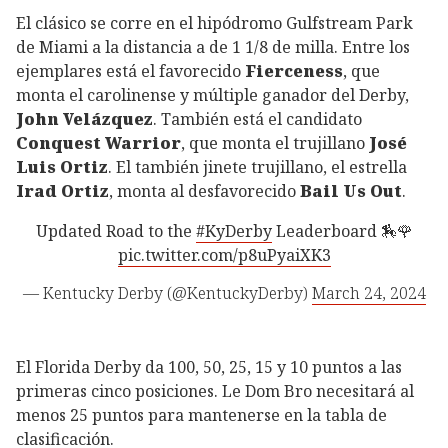
El clásico se corre en el hipódromo Gulfstream Park
de Miami a la distancia a de 1 1/8 de milla. Entre los
ejemplares está el favorecido
Fierceness
, que
monta el carolinense y múltiple ganador del Derby,
John Velázquez
. También está el candidato
Conquest Warrior
, que monta el trujillano
José
Luis Ortiz
. El también jinete trujillano, el estrella
Irad Ortiz
, monta al desfavorecido
Bail Us Out
.
Updated Road to the
#KyDerby
Leaderboard 🏇🌹
pic.twitter.com/p8uPyaiXK3
— Kentucky Derby (@KentuckyDerby)
March 24, 2024
El Florida Derby da 100, 50, 25, 15 y 10 puntos a las
primeras cinco posiciones. Le Dom Bro necesitará al
menos 25 puntos para mantenerse en la tabla de
clasificación.