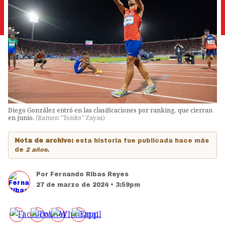
Diego González entró en las clasificaciones por ranking, que cierran
en junio.
(
Ramon "Tonito" Zayas
)
Nota de archivo:
esta historia fue publicada hace más
de
2 años
.
Por
Fernando Ribas Reyes
27 de marzo de 2024 • 3:59pm