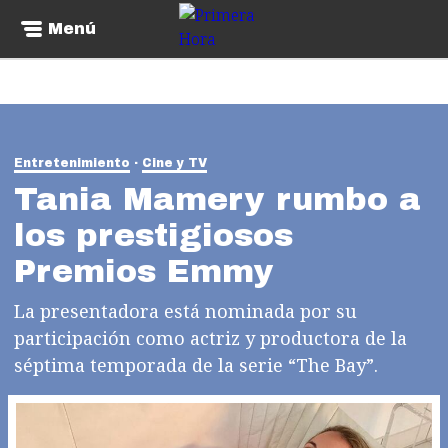
Menú
Entretenimiento
Cine y TV
Tania Mamery rumbo a
los prestigiosos
Premios Emmy
La presentadora está nominada por su
participación como actriz y productora de la
séptima temporada de la serie “The Bay”.