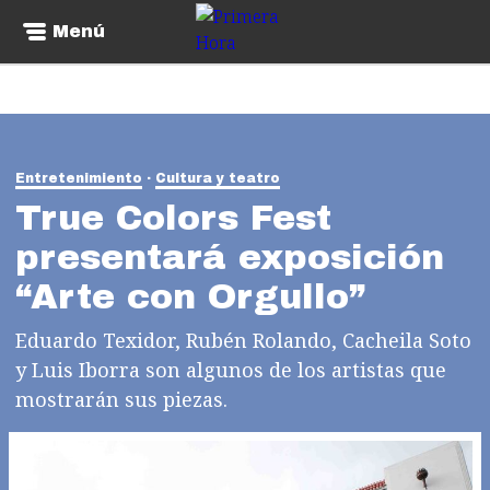
Menú
Entretenimiento
Cultura y teatro
True Colors Fest
presentará exposición
“Arte con Orgullo”
Eduardo Texidor, Rubén Rolando, Cacheila Soto
y Luis Iborra son algunos de los artistas que
mostrarán sus piezas.