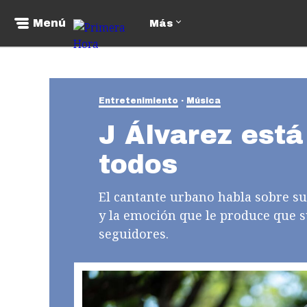
Menú
Más
Entretenimiento
Música
J Álvarez está
todos
El cantante urbano habla sobre s
y la emoción que le produce que 
seguidores.