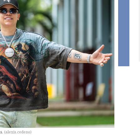
as.
(
alexis.cedeno
)