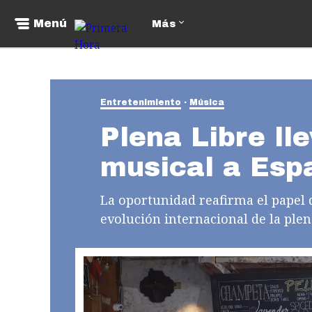
Menú
Más
Entretenimiento
Música
Plena Libre ll
musical a Esp
La oportunidad reafirma el papel
evolución internacional de la plen