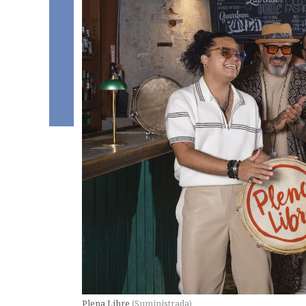
Plena Libre
(
Suministrada
)