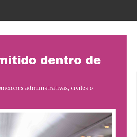
mitido dentro de
nciones administrativas, civiles o