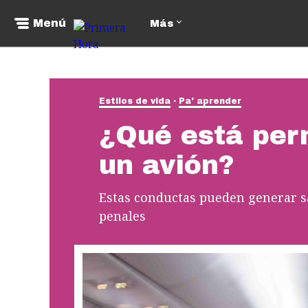
Menú
Más
Estilos de vida
Pa' aprender
¿Qué está per
un avión?
Estas conductas pueden generar sa
penales