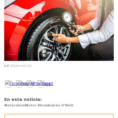
left
(
Shutterstock
)
En esta noticia:
Motorshow
Motor Show
Andrés O'Neill