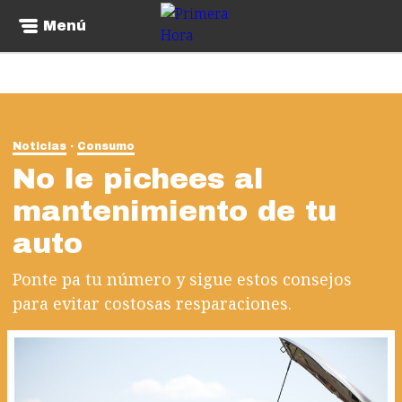
Menú
Noticias
Consumo
No le pichees al
mantenimiento de tu
auto
Ponte pa tu número y sigue estos consejos
para evitar costosas resparaciones.