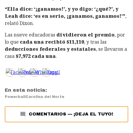
“Ella dice: ‘¡ganamos!’, y yo digo: ‘¿qué?’, y
Leah dice: ‘es en serio, ¡ganamos, ganamos!’”
,
relató Dixon.
Las nueve educadoras
dividieron el premio
, por
lo que
cada una recibió $11,110
, y tras las
deducciones federales y estatales
, se llevaron a
casa
$7,972 cada una
.
En esta noticia:
Powerball
Carolina del Norte
COMENTARIOS
—
¡DEJA EL TUYO!