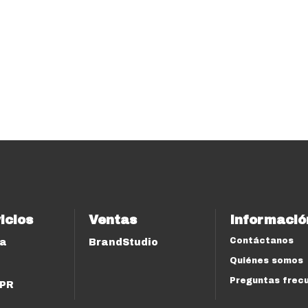
icios
Ventas
Informació
Contáctanos
ía
BrandStudio
Quiénes somos
Preguntas frec
 PR