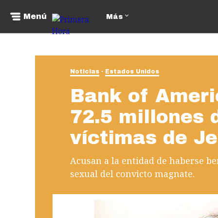
Menú
Más
Noticias
Estados Unidos
Bank of Ameri
72.5 millones 
víctimas de Je
Acusan a la entidad de haberse ben
sexual del convicto magnate.