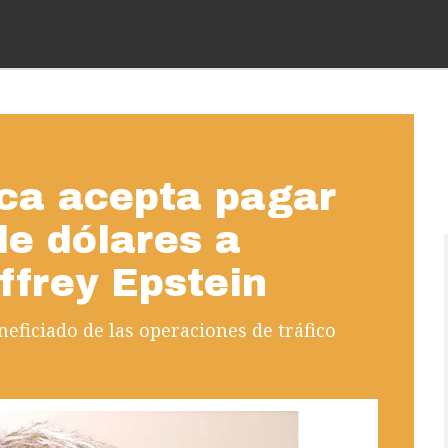
ca acepta pagar
de dólares a
ffrey Epstein
eficiado de las operaciones de tráfico