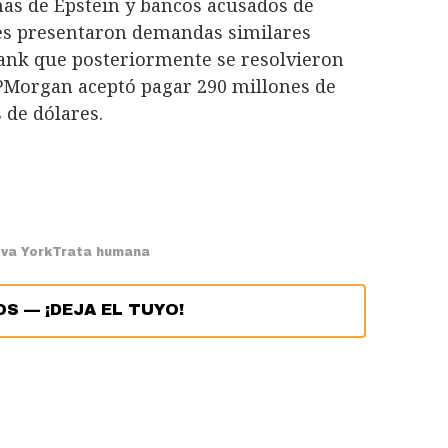
imas de Epstein y bancos acusados de
entes presentaron demandas similares
ank que posteriormente se resolvieron
JPMorgan aceptó pagar 290 millones de
 de dólares.
va York
Trata humana
OS
—
¡DEJA EL TUYO!