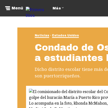
Menú
Más
Noticias
Estados Unidos
Condado de O
a estudiantes 
Dicho distrito escolar tiene más 
son puertorriqueños.