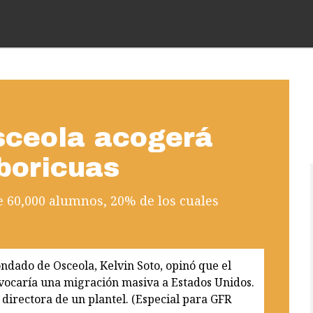
sceola acogerá
boricuas
de 60,000 alumnos, 20% de los cuales