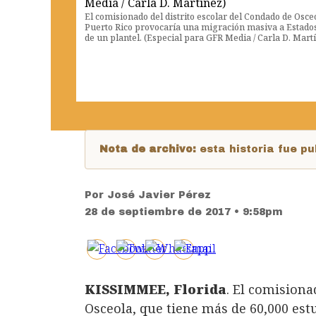
El comisionado del distrito escolar del Condado de Osce
Puerto Rico provocaría una migración masiva a Estado
de un plantel. (Especial para GFR Media / Carla D. Mart
Nota de archivo:
esta historia fue 
Por
José Javier Pérez
28 de septiembre de 2017 • 9:58pm
KISSIMMEE, Florida
. El comisiona
Osceola, que tiene más de 60,000 est