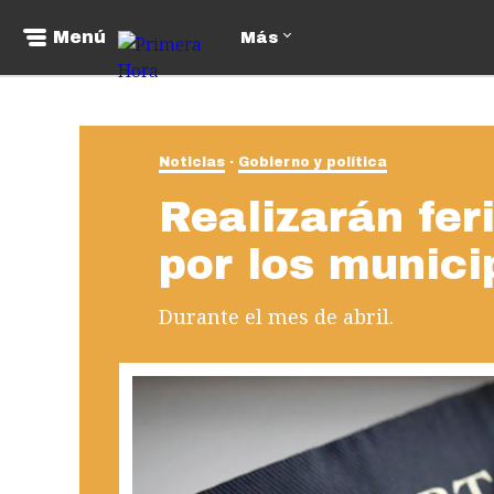
Menú
Más
Noticias
Gobierno y política
Realizarán fer
por los munici
Durante el mes de abril.