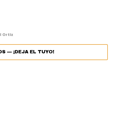
 Ortiz
OS
—
¡DEJA EL TUYO!