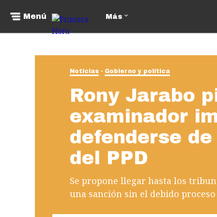
Menú
Más
Noticias
Gobierno y política
Rony Jarabo pi
examinador im
defenderse de 
del PPD
Se propone llegar hasta los tribu
una sanción sin el debido proceso 