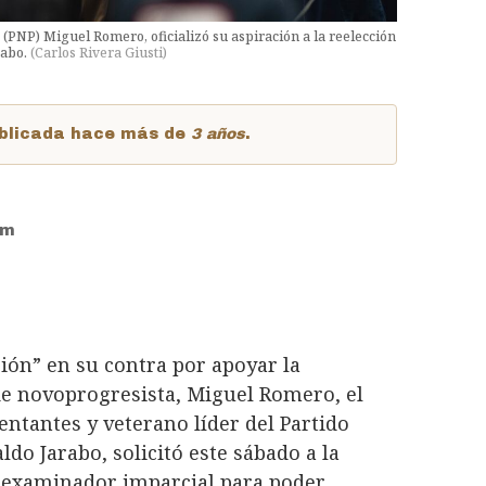
 (PNP) Miguel Romero, oficializó su aspiración a la reelección
rabo.
(
Carlos Rivera Giusti
)
publicada hace más de
3 años
.
pm
ación” en su contra por apoyar la
lde novoprogresista, Miguel Romero, el
ntantes y veterano líder del Partido
do Jarabo, solicitó este sábado a la
al examinador imparcial para poder