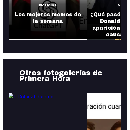
Noticias
Notic
Los mejores memes de
¿Qué pasó con
la semana
Donald Tr
aparición en
causa r
Otras fotogalerías de
Primera Hora