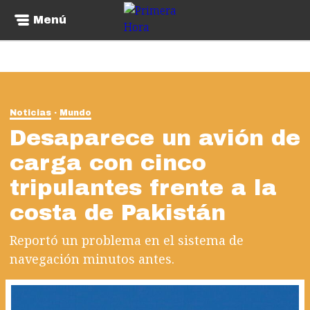
Menú
Noticias
Mundo
Desaparece un avión de
carga con cinco
tripulantes frente a la
costa de Pakistán
Reportó un problema en el sistema de
navegación minutos antes.