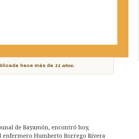
publicada hace más de
11 años
.
ibunal de Bayamón, encontró hoy,
 el enfermero Humberto Borrego Rivera