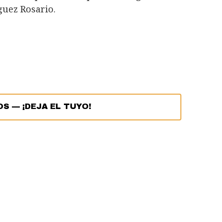
guez Rosario.
OS
—
¡DEJA EL TUYO!