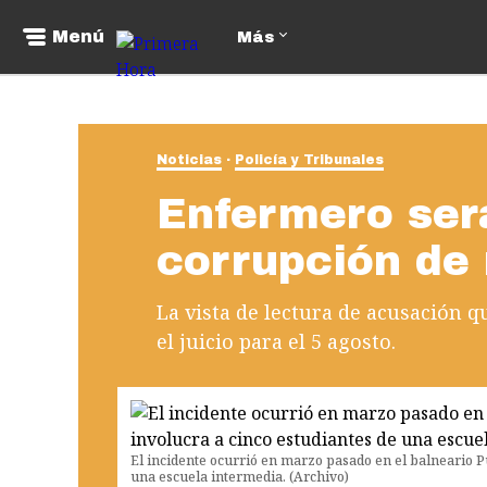
Menú
Más
Noticias
Policía y Tribunales
Enfermero ser
corrupción de
La vista de lectura de acusación 
el juicio para el 5 agosto.
El incidente ocurrió en marzo pasado en el balneario Pu
una escuela intermedia. (Archivo)