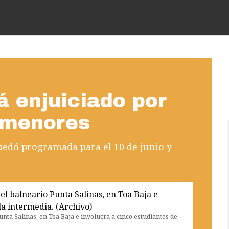
á enjuiciado por
 menores
quedó programada para el 10 de junio y
nta Salinas, en Toa Baja e involucra a cinco estudiantes de