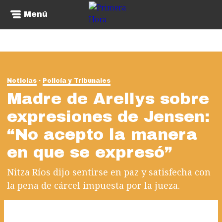
Menú
Noticias
Policía y Tribunales
Madre de Arellys sobre
expresiones de Jensen:
“No acepto la manera
en que se expresó”
Nitza Ríos dijo sentirse en paz y satisfecha con
la pena de cárcel impuesta por la jueza.