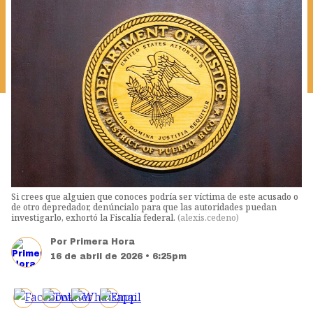
Si crees que alguien que conoces podría ser víctima de este acusado o
de otro depredador, denúncialo para que las autoridades puedan
investigarlo, exhortó la Fiscalía federal.
(
alexis.cedeno
)
Por
Primera Hora
16 de abril de 2026 • 6:25pm