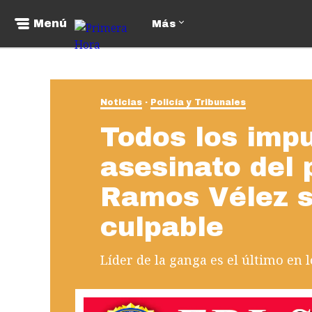
Menú
Más
Noticias
Policía y Tribunales
Todos los imp
asesinato del p
Ramos Vélez s
culpable
Líder de la ganga es el último en l