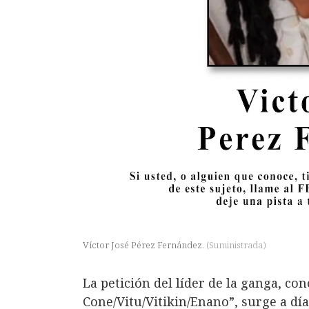
Víctor José Pérez Fernández.
(
Suministrada
)
La petición del líder de la ganga, co
Cone/Vitu/Vitikin/Enano”, surge a d