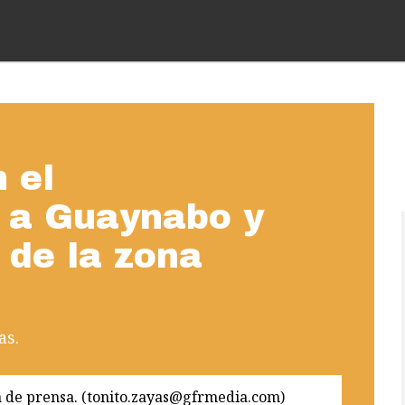
 el
 a Guaynabo y
 de la zona
as.