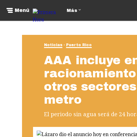
Menú
Más
Noticias
Puerto Rico
AAA incluye en
racionamiento
otros sectores
metro
El periodo sin agua será de 24 hor