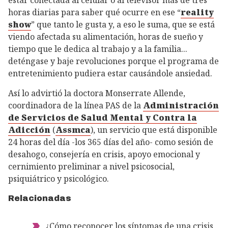
estar conectada al celular o al televisor más de tres
horas diarias para saber qué ocurre en ese “
reality
show
” que tanto le gusta y, a eso le suma, que se está
viendo afectada su alimentación, horas de sueño y
tiempo que le dedica al trabajo y a la familia...
deténgase y baje revoluciones porque el programa de
entretenimiento pudiera estar causándole ansiedad.
Así lo advirtió la doctora Monserrate Allende,
coordinadora de la línea PAS de la
Administración
de Servicios de Salud Mental y Contra la
Adicción
(
Assmca
), un servicio que está disponible
24 horas del día -los 365 días del año- como sesión de
desahogo, consejería en crisis, apoyo emocional y
cernimiento preliminar a nivel psicosocial,
psiquiátrico y psicológico.
Relacionadas
¿Cómo reconocer los síntomas de una crisis