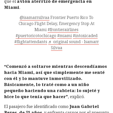
que el
avión aterrizó de emergencia en
Miami
.
@isamarrsilvaa
Frontier Puerto Rico To
Chicago Flight Delay, Emergency Stop At
Miami
#frontierairlines
#puertoricotochicago
#miami
#intoxicaded
#flightattendants
♬ original sound - Isamarr
Silvaa
“Comenzó a soltarse mientras descendíamos
hacia Miami, así que simplemente me senté
con él y lo mantuve inmovilizado.
Básicamente, lo traté como a un niño
pequeño haciendo una rabieta: lo sujeté y
hice lo que tenía que hacer”
, explicó.
El pasajero fue identificado como
Juan Gabriel
Reyes, de 51 años
, y enfrenta cargos por el presunto