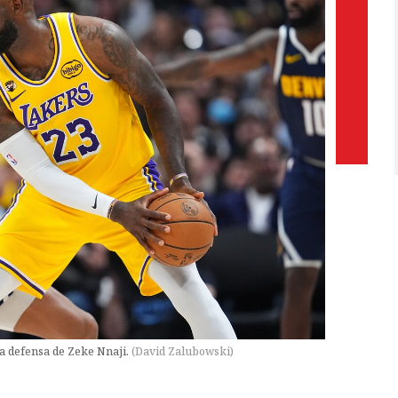
la defensa de Zeke Nnaji.
(
David Zalubowski
)