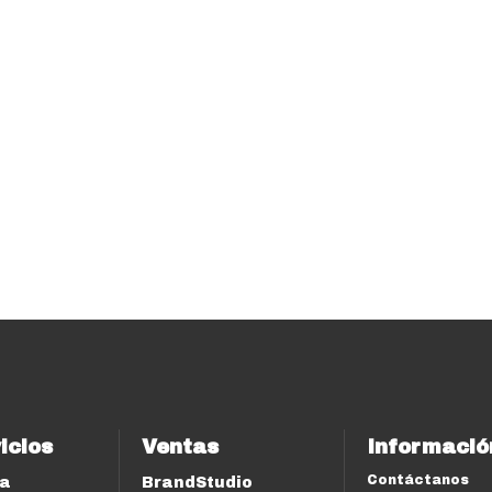
icios
Ventas
Informació
Contáctanos
ía
BrandStudio