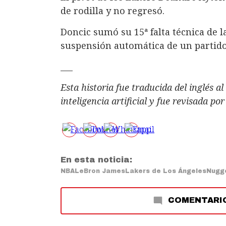
de rodilla y no regresó.
Doncic sumó su 15ª falta técnica de 
suspensión automática de un partido 
___
Esta historia fue traducida del inglés 
inteligencia artificial y fue revisada po
En esta noticia:
NBA
LeBron James
Lakers de Los Ángeles
Nugg
COMENTARI