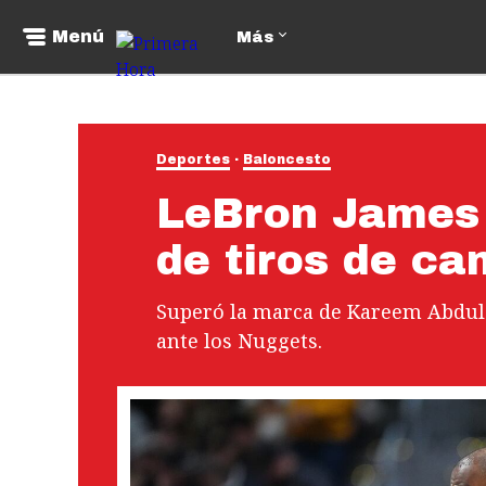
Menú
Más
Deportes
Baloncesto
LeBron James 
de tiros de c
Superó la marca de Kareem Abdul-
ante los Nuggets.